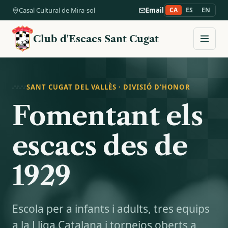
Casal Cultural de Mira-sol
Email
CA
ES
EN
Club d'Escacs Sant Cugat
SANT CUGAT DEL VALLÈS · DIVISIÓ D'HONOR
Fomentant els
escacs des de
1929
Escola per a infants i adults, tres equips
a la Lliga Catalana i tornejos oberts a