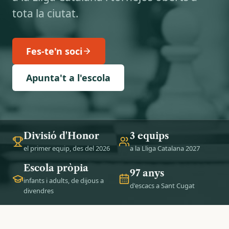
tota la ciutat.
Fes-te'n soci
Apunta't a l'escola
Divisió d'Honor
3 equips
el primer equip, des del 2026
a la Lliga Catalana 2027
Escola pròpia
97 anys
infants i adults, de dijous a
d'escacs a Sant Cugat
divendres