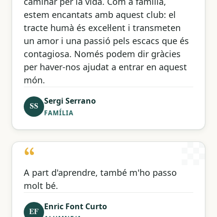
caminar per la vida. Com a família,
estem encantats amb aquest club: el
tracte humà és excel·lent i transmeten
un amor i una passió pels escacs que és
contagiosa. Només podem dir gràcies
per haver-nos ajudat a entrar en aquest
món.
Sergi Serrano
SS
FAMÍLIA
“
A part d'aprendre, també m'ho passo
molt bé.
Enric Font Curto
EF