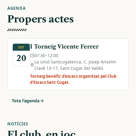
AGENDA
Propers actes
I Torneig Vicente Ferrer
SET
07:30–12:00
20
La Unió Santcugatenca, C. Josep Anselm
Clavé 13-17, Sant Cugat del Vallès
Torneig benèfic d'escacs organitzat pel Club
d'Escacs Sant Cugat.
Tota l’agenda
NOTÍCIES
El club, en joc